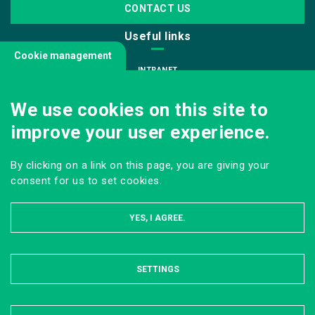
CONTACT US
Useful links
Cookie management
INTRANET
JOIN US
We use cookies on this site to
INFODOC
improve your user experience.
PRESS
VISITING OUR SCHOOL
By clicking on a link on this page, you are giving your
Follow us
consent for us to set cookies.
YES, I AGREE.
SETTINGS
HIDE
LEGAL NOTICE
SITE MAP
ONLINE PRIVACY POLICY