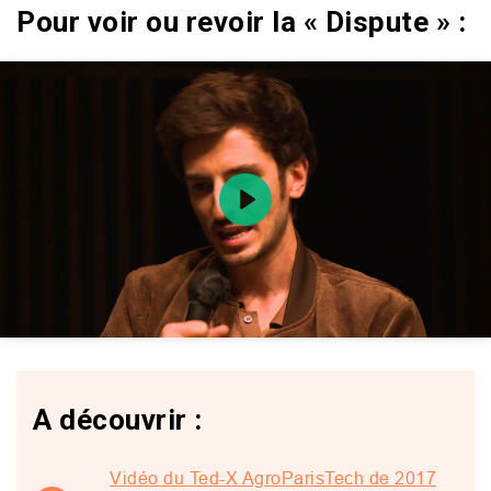
Pour voir ou revoir la « Dispute » :
Play
Mute
Setting
A découvrir :
Vidéo du Ted-X AgroParisTech de 2017