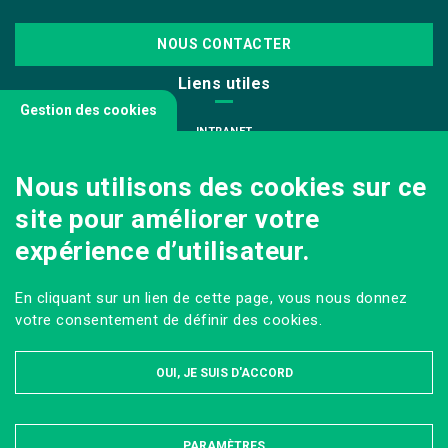
NOUS CONTACTER
Liens utiles
Gestion des cookies
INTRANET
NOUS REJOINDRE
Nous utilisons des cookies sur ce
INFODOC
site pour améliorer votre
PÔLE IMAGE
expérience d’utilisateur.
PRESSE
VENIR AU CAMPUS AGRO PARIS-SACLAY
En cliquant sur un lien de cette page, vous nous donnez
Sur les réseaux
votre consentement de définir des cookies.
OUI, JE SUIS D'ACCORD
PARAMÈTRES
MASQUER