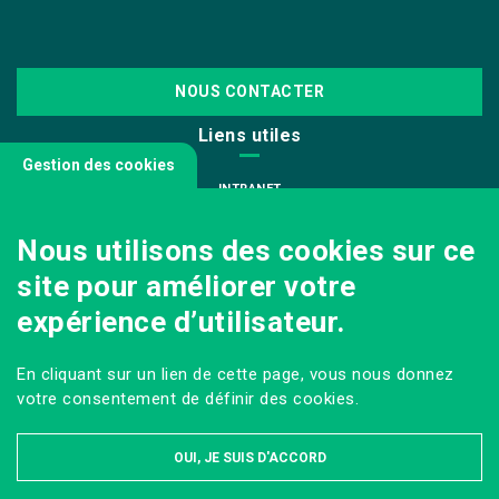
NOUS CONTACTER
Liens utiles
Gestion des cookies
INTRANET
NOUS REJOINDRE
Nous utilisons des cookies sur ce
INFODOC
site pour améliorer votre
PÔLE IMAGE
expérience d’utilisateur.
PRESSE
VENIR AU CAMPUS AGRO PARIS-SACLAY
En cliquant sur un lien de cette page, vous nous donnez
Sur les réseaux
votre consentement de définir des cookies.
OUI, JE SUIS D'ACCORD