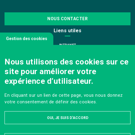
NOUS CONTACTER
Liens utiles
Gestion des cookies
INTRANET
NOUS REJOINDRE
Nous utilisons des cookies sur ce
INFODOC
site pour améliorer votre
PÔLE IMAGE
expérience d’utilisateur.
PRESSE
VENIR AU CAMPUS AGRO PARIS-SACLAY
En cliquant sur un lien de cette page, vous nous donnez
Sur les réseaux
votre consentement de définir des cookies.
OUI, JE SUIS D'ACCORD