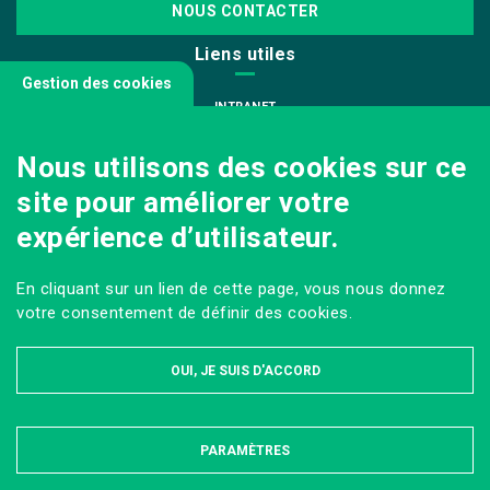
NOUS CONTACTER
Liens utiles
Gestion des cookies
INTRANET
NOUS REJOINDRE
Nous utilisons des cookies sur ce
INFODOC
site pour améliorer votre
PÔLE IMAGE
expérience d’utilisateur.
PRESSE
VENIR AU CAMPUS AGRO PARIS-SACLAY
En cliquant sur un lien de cette page, vous nous donnez
Sur les réseaux
votre consentement de définir des cookies.
OUI, JE SUIS D'ACCORD
PARAMÈTRES
MASQUER
MENTIONS LÉGALES ET DONNÉES PERSONNELLES