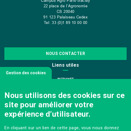
Campus Agro Paris-Saclay
22 place de l’Agronomie
CS
20040
91 123 Palaiseau Cedex
Tel: 33 (0)1 89 10 00 00
NOUS CONTACTER
Liens utiles
Gestion des cookies
INTRANET
NOUS REJOINDRE
Nous utilisons des cookies sur ce
INFODOC
site pour améliorer votre
PÔLE IMAGE
expérience d’utilisateur.
PRESSE
VENIR AU CAMPUS AGRO PARIS-SACLAY
En cliquant sur un lien de cette page, vous nous donnez