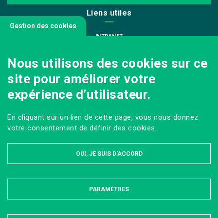
Liens utiles
Gestion des cookies
INTRANET
NOUS REJOINDRE
Nous utilisons des cookies sur ce
INFODOC
site pour améliorer votre
PÔLE IMAGE
expérience d’utilisateur.
PRESSE
VENIR AU CAMPUS AGRO PARIS-SACLAY
En cliquant sur un lien de cette page, vous nous donnez
Sur les réseaux
votre consentement de définir des cookies.
OUI, JE SUIS D'ACCORD
PARAMÈTRES
MASQUER
MENTIONS LÉGALES ET DONNÉES PERSONNELLES
PLAN DU SITE
ACCESSIBILITÉ : PARTIELLEMENT CONFORME