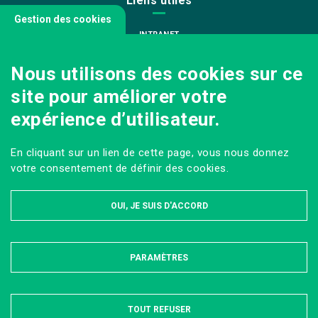
Liens utiles
Gestion des cookies
INTRANET
NOUS REJOINDRE
Nous utilisons des cookies sur ce
INFODOC
site pour améliorer votre
PÔLE IMAGE
expérience d’utilisateur.
PRESSE
VENIR AU CAMPUS AGRO PARIS-SACLAY
En cliquant sur un lien de cette page, vous nous donnez
Sur les réseaux
votre consentement de définir des cookies.
OUI, JE SUIS D'ACCORD
PARAMÈTRES
MASQUER
MENTIONS LÉGALES ET DONNÉES PERSONNELLES
PLAN DU SITE
ACCESSIBILITÉ : PARTIELLEMENT CONFORME
TOUT REFUSER