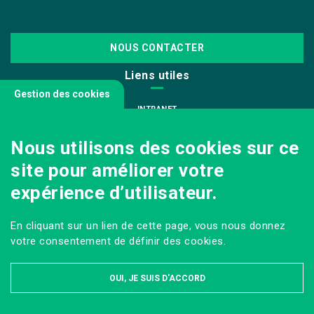
NOUS CONTACTER
Liens utiles
Gestion des cookies
INTRANET
NOUS REJOINDRE
Nous utilisons des cookies sur ce
INFODOC
site pour améliorer votre
PÔLE IMAGE
expérience d’utilisateur.
PRESSE
VENIR AU CAMPUS AGRO PARIS-SACLAY
En cliquant sur un lien de cette page, vous nous donnez
Sur les réseaux
votre consentement de définir des cookies.
OUI, JE SUIS D'ACCORD