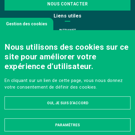
NOUS CONTACTER
Liens utiles
Gestion des cookies
INTRANET
NOUS REJOINDRE
Nous utilisons des cookies sur ce
INFODOC
site pour améliorer votre
PÔLE IMAGE
expérience d’utilisateur.
PRESSE
VENIR AU CAMPUS AGRO PARIS-SACLAY
En cliquant sur un lien de cette page, vous nous donnez
Sur les réseaux
votre consentement de définir des cookies.
OUI, JE SUIS D'ACCORD
PARAMÈTRES
MASQUER
MENTIONS LÉGALES ET DONNÉES PERSONNELLES