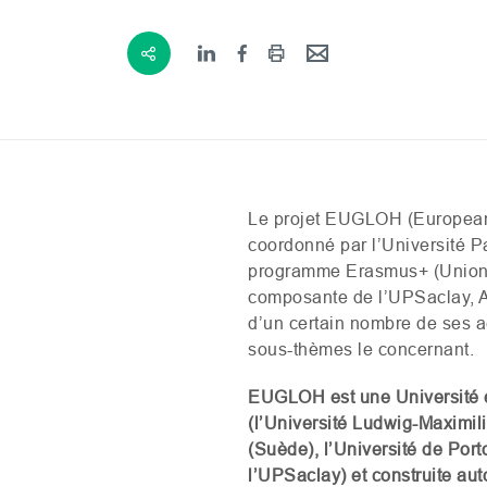
Le projet
EUGLOH
(European 
coordonné par l’Université P
programme Erasmus+ (Union 
composante de l’
UPS
aclay, 
d’un certain nombre de ses ac
sous-thèmes le concernant.
EUGLOH
est une Université
(l’Université Ludwig-Maximil
(Suède), l’Université de Port
l’
UPS
aclay) et construite au