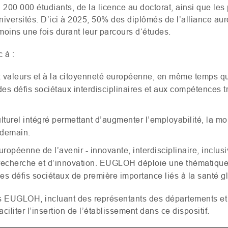
200 000 étudiants, de la licence au doctorat, ainsi que le
versités. D’ici à 2025, 50% des diplômés de l’alliance auro
 moins une fois durant leur parcours d‘études.
 à :
x valeurs et à la citoyenneté européenne, en même temps 
es défis sociétaux interdisciplinaires et aux compétences t
urel intégré permettant d’augmenter l’employabilité, la mobi
 demain.
uropéenne de l’avenir - innovante, interdisciplinaire, inclus
echerche et d’innovation.
EUGLOH
déploie une thématique
 défis sociétaux de première importance liés à la santé g
s
EUGLOH
, incluant des représentants des départements et 
iliter l’insertion de l’établissement dans ce dispositif.