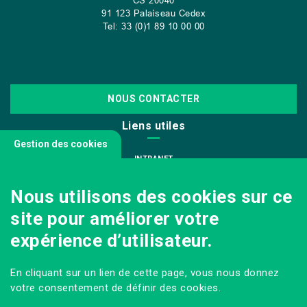
CS
20040
91 123 Palaiseau Cedex
Tel: 33 (0)1 89 10 00 00
NOUS CONTACTER
Liens utiles
Gestion des cookies
INTRANET
NOUS REJOINDRE
Nous utilisons des cookies sur ce
INFODOC
site pour améliorer votre
PÔLE IMAGE
expérience d’utilisateur.
PRESSE
VENIR AU CAMPUS AGRO PARIS-SACLAY
En cliquant sur un lien de cette page, vous nous donnez
Sur les réseaux
votre consentement de définir des cookies.