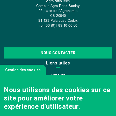
AgroParisTech
Campus Agro Paris-Saclay
22 place de l’Agronomie
CS
20040
91 123 Palaiseau Cedex
Tel: 33 (0)1 89 10 00 00
NOUS CONTACTER
Liens utiles
Gestion des cookies
INTRANET
NOUS REJOINDRE
Nous utilisons des cookies sur ce
INFODOC
site pour améliorer votre
PÔLE IMAGE
expérience d’utilisateur.
PRESSE
VENIR AU CAMPUS AGRO PARIS-SACLAY