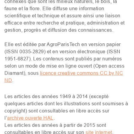
connexes que sont les milieux naturels, le bois, la
faune et la flore. Elle diffuse une information
scientifique et technique et assure ainsi une liaison
efficace entre recherche et pratique, administration et
gestion, progrès et diffusion des connaissances.
Elle est éditée par AgroParisTech en version papier
(
ISSN
0035-2829) et en version électronique (
ISSN
1951-6827).
Les contenus sont publiés par numéros
selon un mode de mise en ligne ouvert (Open
access
Diamant), sous
licence creative commons
CC
by
NC
ND
.
Les articles des années 1949 à 2014 (excepté
quelques articles dont les illustrations sont soumises à
copyright) sont consultables en libre accès sur
l’
archive ouverte
HAL
.
Les articles des années
à partir de
2015 sont
consultables
en libre accès
sur
son
site
internet
.