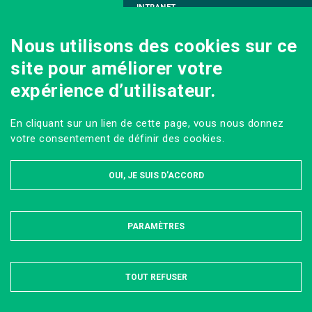
INTRANET
NOUS REJOINDRE
Nous utilisons des cookies sur ce
INFODOC
site pour améliorer votre
PÔLE IMAGE
expérience d’utilisateur.
PRESSE
VENIR AU CAMPUS AGRO PARIS-SACLAY
En cliquant sur un lien de cette page, vous nous donnez
Sur les réseaux
votre consentement de définir des cookies.
OUI, JE SUIS D'ACCORD
PARAMÈTRES
MASQUER
MENTIONS LÉGALES ET DONNÉES PERSONNELLES
PLAN DU SITE
ACCESSIBILITÉ : PARTIELLEMENT CONFORME
TOUT REFUSER
Tous droits réservés AgroParisTech © 2022