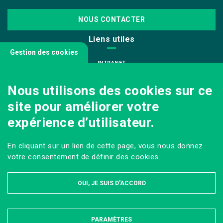
NOUS CONTACTER
Liens utiles
Gestion des cookies
INTRANET
NOUS REJOINDRE
Nous utilisons des cookies sur ce
INFODOC
site pour améliorer votre
PÔLE IMAGE
expérience d’utilisateur.
PRESSE
VENIR AU CAMPUS AGRO PARIS-SACLAY
En cliquant sur un lien de cette page, vous nous donnez
Sur les réseaux
votre consentement de définir des cookies.
OUI, JE SUIS D'ACCORD
PARAMÈTRES
MASQUER