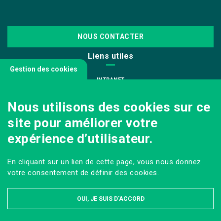
NOUS CONTACTER
Liens utiles
Gestion des cookies
INTRANET
NOUS REJOINDRE
Nous utilisons des cookies sur ce
INFODOC
site pour améliorer votre
PÔLE IMAGE
expérience d’utilisateur.
PRESSE
VENIR AU CAMPUS AGRO PARIS-SACLAY
En cliquant sur un lien de cette page, vous nous donnez
Sur les réseaux
votre consentement de définir des cookies.
OUI, JE SUIS D'ACCORD