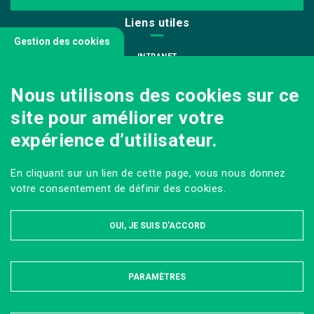
Liens utiles
Gestion des cookies
INTRANET
NOUS REJOINDRE
Nous utilisons des cookies sur ce
INFODOC
site pour améliorer votre
PÔLE IMAGE
expérience d’utilisateur.
PRESSE
VENIR AU CAMPUS AGRO PARIS-SACLAY
En cliquant sur un lien de cette page, vous nous donnez
Sur les réseaux
votre consentement de définir des cookies.
OUI, JE SUIS D'ACCORD
PARAMÈTRES
MASQUER
MENTIONS LÉGALES ET DONNÉES PERSONNELLES
PLAN DU SITE