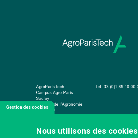
AgroParisTech
Tel: 33 (0)1 89 10 00 
Campus Agro Paris-
Saclay
22 place de l’Agronomie
Gestion des cookies
CS
20040
91 123 Palaiseau Cedex
Nous utilisons des cookies 