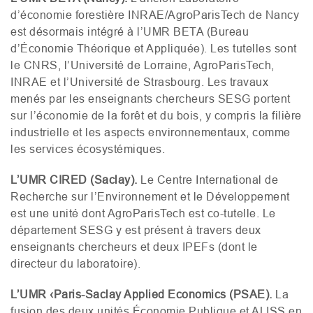
d’économie forestière
INRAE
/AgroParisTech de Nancy
est désormais intégré à l’
UMR
BETA
(Bureau
d’Économie Théorique et Appliquée). Les tutelles sont
le
CNRS
, l’Université de Lorraine, AgroParisTech,
INRAE
et l’Université de Strasbourg. Les travaux
menés par les enseignants chercheurs
SESG
portent
sur l’économie de la forêt et du bois, y compris la filière
industrielle et les aspects environnementaux, comme
les services écosystémiques.
L’
UMR
CIRED
(Saclay).
Le Centre International de
Recherche sur l’Environnement et le Développement
est une unité dont AgroParisTech est co-tutelle. Le
département
SESG
y est présent à travers deux
enseignants chercheurs et deux
IPEF
s (dont le
directeur du laboratoire).
L’
UMR
‹Paris-Saclay Applied Economics (
PSAE
).
La
fusion des deux unités Économie Publique et
ALISS
en