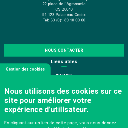
22 place de l’Agronomie
CS
20040
91 123 Palaiseau Cedex
Tel: 33 (0)1 89 10 00 00
NOUS CONTACTER
Liens utiles
Gestion des cookies
INTRANET
NOUS REJOINDRE
Nous utilisons des cookies sur ce
INFODOC
site pour améliorer votre
PÔLE IMAGE
expérience d’utilisateur.
PRESSE
VENIR AU CAMPUS AGRO PARIS-SACLAY
En cliquant sur un lien de cette page, vous nous donnez
Sur les réseaux