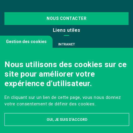
NOUS CONTACTER
Liens utiles
Gestion des cookies
INTRANET
NOUS REJOINDRE
Nous utilisons des cookies sur ce
INFODOC
site pour améliorer votre
PÔLE IMAGE
expérience d’utilisateur.
PRESSE
VENIR AU CAMPUS AGRO PARIS-SACLAY
En cliquant sur un lien de cette page, vous nous donnez
Sur les réseaux
votre consentement de définir des cookies.
OUI, JE SUIS D'ACCORD