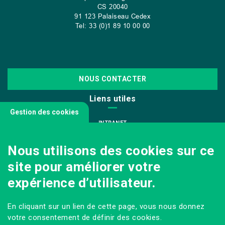
CS
20040
91 123 Palaiseau Cedex
Tel: 33 (0)1 89 10 00 00
NOUS CONTACTER
Liens utiles
Gestion des cookies
INTRANET
NOUS REJOINDRE
Nous utilisons des cookies sur ce
INFODOC
site pour améliorer votre
PÔLE IMAGE
expérience d’utilisateur.
PRESSE
VENIR AU CAMPUS AGRO PARIS-SACLAY
En cliquant sur un lien de cette page, vous nous donnez
Sur les réseaux
votre consentement de définir des cookies.