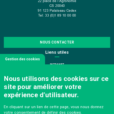
22 place de l’Agronomie
CS
20040
91 123 Palaiseau Cedex
Tel: 33 (0)1 89 10 00 00
NOUS CONTACTER
Liens utiles
Gestion des cookies
INTRANET
NOUS REJOINDRE
Nous utilisons des cookies sur ce
INFODOC
site pour améliorer votre
PÔLE IMAGE
expérience d’utilisateur.
PRESSE
VENIR AU CAMPUS AGRO PARIS-SACLAY
En cliquant sur un lien de cette page, vous nous donnez
Sur les réseaux
votre consentement de définir des cookies.