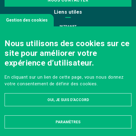
Liens utiles
Gestion des cookies
INTRANET
NOUS REJOINDRE
Nous utilisons des cookies sur ce
INFODOC
site pour améliorer votre
PÔLE IMAGE
expérience d’utilisateur.
PRESSE
VENIR AU CAMPUS AGRO PARIS-SACLAY
En cliquant sur un lien de cette page, vous nous donnez
Sur les réseaux
votre consentement de définir des cookies.
OUI, JE SUIS D'ACCORD
PARAMÈTRES
MASQUER
MENTIONS LÉGALES ET DONNÉES PERSONNELLES
PLAN DU SITE