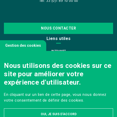
Tel: 33 (0)1 89 10 00 00
NOUS CONTACTER
Liens utiles
Gestion des cookies
INTRANET
NOUS REJOINDRE
Nous utilisons des cookies sur ce
INFODOC
site pour améliorer votre
PÔLE IMAGE
expérience d’utilisateur.
PRESSE
VENIR AU CAMPUS AGRO PARIS-SACLAY
En cliquant sur un lien de cette page, vous nous donnez
Sur les réseaux
votre consentement de définir des cookies.
OUI, JE SUIS D'ACCORD