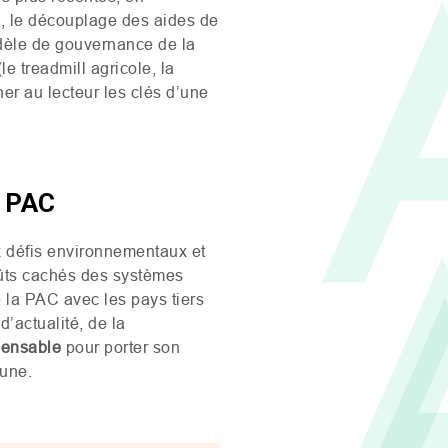
2, le découplage des aides de
dèle de gouvernance de la
 treadmill agricole, la
er au lecteur les clés d’une
a PAC
x défis environnementaux et
coûts cachés des systèmes
e la
PAC
avec les pays tiers
’actualité, de la
spensable
pour porter son
mune.