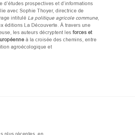
 d’études prospectives et d’informations
blie avec Sophie Thoyer, directrice de
rage intitulé
La politique agricole commune
,
aux éditions La Découverte. À travers une
use, les auteurs décryptent les
forces et
 européenne
à la croisée des chemins, entre
sition agroécologique et
s plus récentes, en