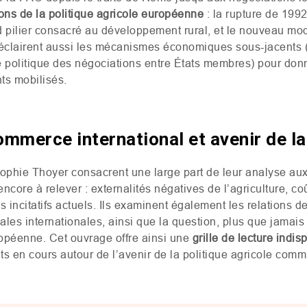
ions de la politique agricole européenne
: la rupture de 199
 pilier consacré au développement rural, et le nouveau mo
clairent aussi les mécanismes économiques sous-jacents (le
e politique des négociations entre États membres) pour donn
nts mobilisés.
mmerce international et avenir de l
ophie Thoyer consacrent une large part de leur analyse au
ncore à relever : externalités négatives de l’agriculture, 
ls incitatifs actuels. Ils examinent également les relations d
les internationales, ainsi que la question, plus que jamais d
opéenne. Cet ouvrage offre ainsi une
grille de lecture indi
ts en cours autour de l’avenir de la politique agricole com