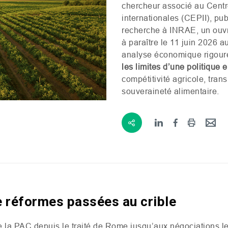
chercheur associé au Centre
internationales (
CEPII
), pu
recherche à
INRAE
, un ouv
à paraître le 11 juin 2026 
analyse économique rigoure
les limites d’une politique
compétitivité agricole, tran
souveraineté alimentaire.
 réformes passées au crible
e la
PAC
depuis le traité de Rome jusqu’aux négociations le