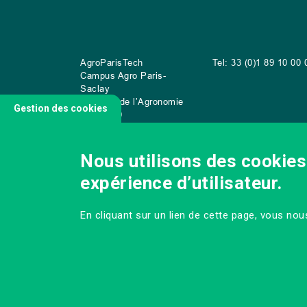
AgroParisTech
Tel: 33 (0)1 89 10 00 
Campus Agro Paris-
Saclay
22 place de l’Agronomie
Gestion des cookies
CS
20040
91 123 Palaiseau Cedex
Nous utilisons des cookies 
expérience d’utilisateur.
NOUS CONTACTER
En cliquant sur un lien de cette page, vous no
MENTIONS LÉGALES ET DONNÉES
PERSONNELLES