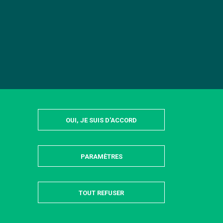
OUI, JE SUIS D'ACCORD
PARAMÈTRES
MASQUER
TOUT REFUSER
Tous droits réservés AgroParisTech © 2022