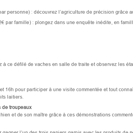
ar personne) : découvrez l’agriculture de précision grâce a
2€ par famille) : plongez dans une enquête inédite, en famil
 à ce défilé de vaches en salle de traite et observez les é
.
t 16h pour participer à une visite commentée et tout connaî
ts laitiers.
s de troupeaux
 chien et de son maître grâce à ces démonstrations commen
 gagner l’un des trois paniers garnis avec les produits de 