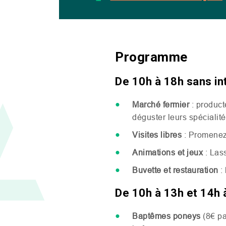
Programme
De 10h à 18h sans in
Marché fermier
: product
déguster leurs spécialit
Visites libres
: Promenez-
Animations et jeux
: Las
Buvette et restauration
: 
De 10h à 13h et 14h 
Baptêmes poneys
(8€ pa