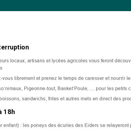
terruption
eurs locaux, artisans et lycées agricoles vous feront découvr
és
vous librement et prenez le temps de caresser et nourrir l
so’nimaux, Pigeonne-tout, Basket’Poule, … pour les petits
boissons, sandwichs, frites et autres mets en direct des pr
à 18h
r enfant) : les poneys des écuries des Eiders se relayeront