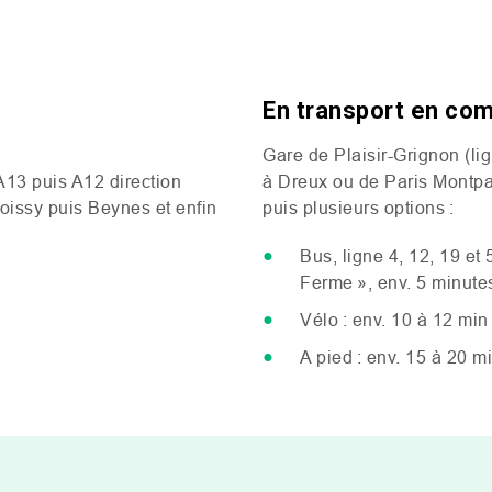
En transport en c
Gare de Plaisir-Grignon (l
A13
puis
A12
direction
à Dreux ou de Paris Montpa
Poissy puis Beynes et enfin
puis plusieurs options :
Bus, ligne 4, 12, 19 et
Ferme », env. 5 minute
Vélo : env. 10 à 12 min
A pied : env. 15 à 20 m