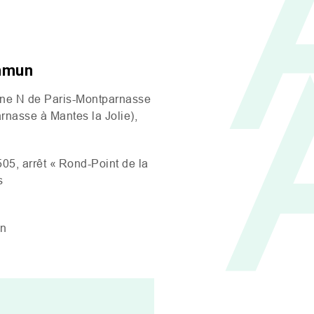
ommun
igne N de Paris-Montparnasse
rnasse à Mantes la Jolie),
 505
, arrêt «
R
ond
-P
oint de la
s
in