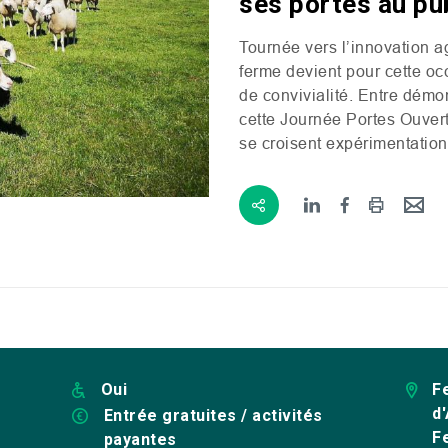
ses portes au pub
Tournée vers l’innovation ag
ferme devient pour cette oc
de convivialité. Entre démon
cette Journée Portes Ouvert
se croisent expérimentation
Oui
F
d
Entrée gratuites / activités
F
payantes