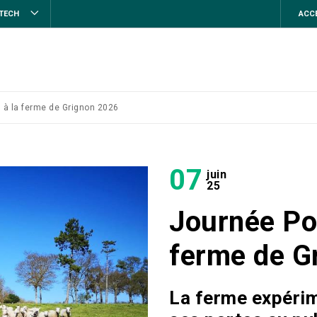
STECH
ACCE
 à la ferme de Grignon 2026
07
juin
25
Journée Po
ferme de G
La ferme expérim