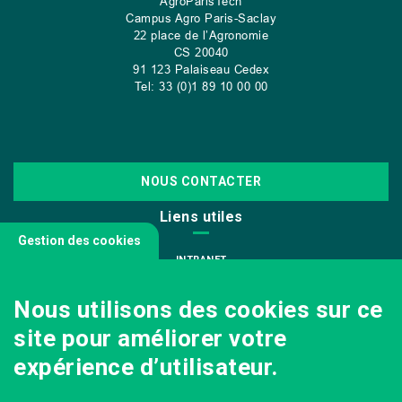
AgroParisTech
Campus Agro Paris-Saclay
22 place de l’Agronomie
CS
20040
91 123 Palaiseau Cedex
Tel: 33 (0)1 89 10 00 00
NOUS CONTACTER
Liens utiles
Gestion des cookies
INTRANET
NOUS REJOINDRE
Nous utilisons des cookies sur ce
INFODOC
site pour améliorer votre
PÔLE IMAGE
expérience d’utilisateur.
PRESSE
VENIR AU CAMPUS AGRO PARIS-SACLAY