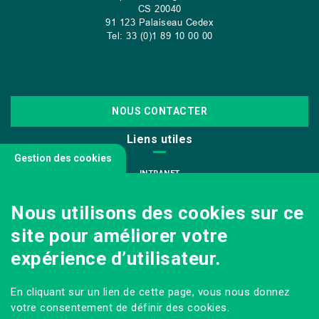
CS
20040
91 123 Palaiseau Cedex
Tel: 33 (0)1 89 10 00 00
NOUS CONTACTER
Liens utiles
Gestion des cookies
INTRANET
NOUS REJOINDRE
Nous utilisons des cookies sur ce
INFODOC
site pour améliorer votre
PÔLE IMAGE
expérience d’utilisateur.
PRESSE
VENIR AU CAMPUS AGRO PARIS-SACLAY
En cliquant sur un lien de cette page, vous nous donnez
Sur les réseaux
votre consentement de définir des cookies.