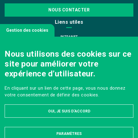
NOUS CONTACTER
Liens utiles
Gestion des cookies
INTRANET
NOUS REJOINDRE
Nous utilisons des cookies sur ce
INFODOC
site pour améliorer votre
PÔLE IMAGE
expérience d’utilisateur.
PRESSE
VENIR AU CAMPUS AGRO PARIS-SACLAY
En cliquant sur un lien de cette page, vous nous donnez
Sur les réseaux
votre consentement de définir des cookies.
OUI, JE SUIS D'ACCORD
PARAMÈTRES
MASQUER