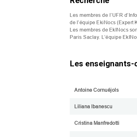
Recherche
Les membres de l’
UFR
d’Info
de l’équipe
EkiNocs
(Expert
Les membres de
EkINocs
son
Paris Saclay. L’équipe
EkINo
Les enseignants-
A
ntoine
Cornuéjols
Liliana
Ibanescu
Cristina
Manfredotti