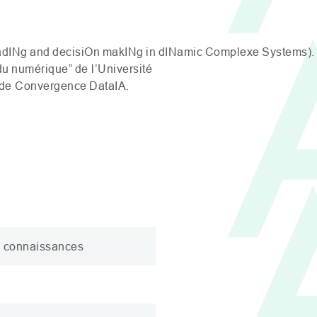
ndINg
and
decisiOn
makINg
in
dINamic
Complexe
Systems
)
du numérique”
de l’Université
ut de Convergence
DataIA
.
es connaissances
n