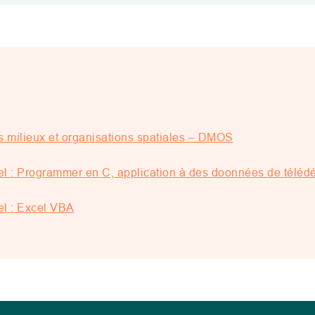
milieux et organisations spatiales – DMOS
l : Programmer en C, application à des doonnées de télédé
l : Excel VBA