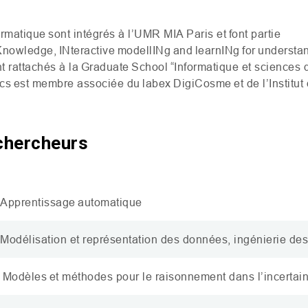
rmatique sont intégrés à l’
UMR
MIA
Paris et font partie
Knowledge
,
IN
teractive
modellINg
and
learnINg
for
understa
t rattachés à la
Graduate
School
“Informatique et sciences 
cs
est membre associée du
labex
DigiCosme
et de l’Instit
chercheurs
Apprentissage automatique
Modélisation et représentation des données, ingénierie d
M
od
è
l
e
s et méthodes pour le raisonnement dans l’incertai