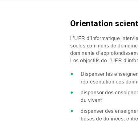
Orientation scien
L’
UFR
d’informatique intervi
socles communs de domaines 
dominante d’approfondisse
Les objectifs de l’
UFR
d’info
Dispenser les enseignem
représentation des don
dispenser des enseignem
du vivant
dispenser des enseigneme
bases de données, entre