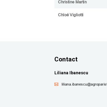
Christine Martin
Chloé
Vigliotti
Contact
Liliana Ibanescu
liliana.ibanescu@agroparist