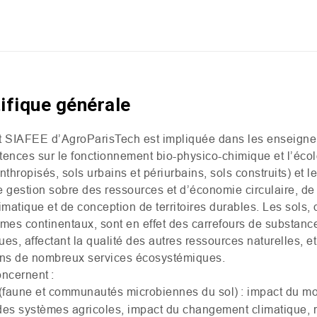
tifique générale
t
SIAFEE
d’AgroParisTech est impliquée dans les enseigne
nces sur le fonctionnement bio-physico-chimique et l’écol
hropisés, sols urbains et périurbains, sols construits) et l
 gestion sobre des ressources et d’économie circulaire, de 
imatique et de conception de territoires durables. Les sols, 
èmes continentaux, sont en effet des carrefours de substanc
s, affectant la qualité des autres ressources naturelles, et 
ans de nombreux services écosystémiques.
ncernent :
 (faune et communautés microbiennes du sol) : impact du m
des systèmes agricoles, impact du changement climatique, re