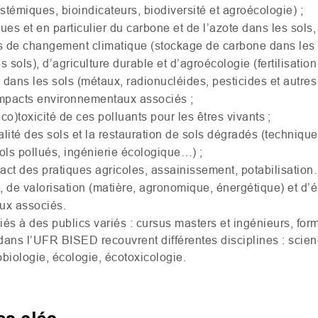
stémiques, bioindicateurs, biodiversité et agroécologie) ;
s et en particulier du carbone et de l’azote dans les sols, 
 de changement climatique (stockage de carbone dans les so
s sols), d’agriculture durable et d’agroécologie (fertilisation
 dans les sols (métaux, radionucléides, pesticides et autres
 impacts environnementaux associés ;
éco)toxicité de ces polluants pour les êtres vivants ;
alité des sols et la restauration de sols dégradés (techniqu
sols pollués, ingénierie écologique…) ;
act des pratiques agricoles, assainissement, potabilisation
t, de valorisation (matière, agronomique, énergétique) et d’
ux associés.
s à des publics variés : cursus masters et ingénieurs, form
ans l’
UFR
BISED
recouvrent différentes disciplines : scie
biologie, écologie, écotoxicologie.