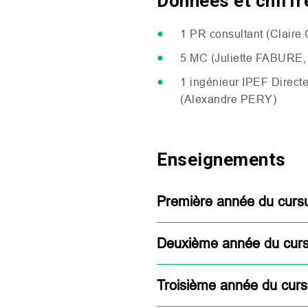
Données et chiffr
1
PR
consultant (Claire
5
MC
(Juliette
FABURE
1 ingénieur
IPEF
Directe
(Alexandre
PERY
)
Enseignements
Première année du cursu
Deuxième année du curs
Troisième année du curs