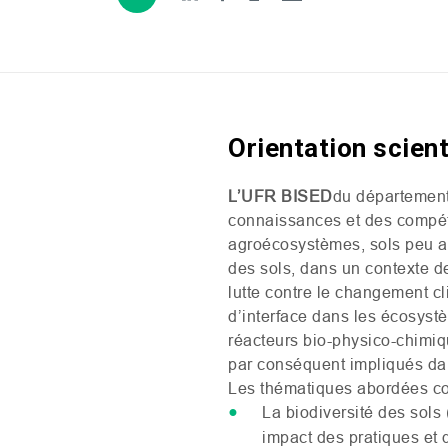
Orientation scien
L’
UFR
BISED
du
départemen
connaissances et des compéte
agroécosystèmes, sols peu ant
des sols, dans un contexte de
lutte contre le changement cl
d’interface dans les écosyst
réacteurs bio-physico-chimique
par conséquent impliqués d
Les thématiques abordées co
La biodiversité des sols
impact des pratiques et 