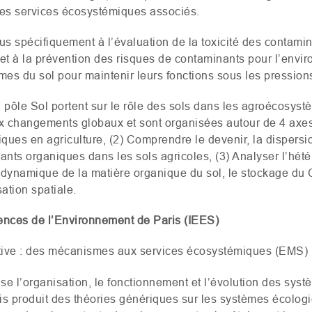
les services écosystémiques associés.
lus spécifiquement à l’évaluation de la toxicité des contam
n et à la prévention des risques de contaminants pour l’envir
mes du sol pour maintenir leurs fonctions sous les pression
u pôle Sol portent sur le rôle des sols dans les agroécosys
ux changements globaux et sont organisées autour de 4 axes 
ques en agriculture, (2) Comprendre le devenir, la dispersi
ants organiques dans les sols agricoles, (3) Analyser l’hét
 dynamique de la matière organique du sol, le stockage du C
ation spatiale.
iences de l’Environnement de Paris (
IEES
)
tive : des mécanismes aux services écosystémiques (
EMS
)
se l’organisation, le fonctionnement et l’évolution des sys
s produit des théories génériques sur les systèmes écolog