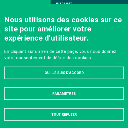
INTRANET
NOUS REJOINDRE
Nous utilisons des cookies sur ce
INFODOC
site pour améliorer votre
PÔLE IMAGE
expérience d’utilisateur.
PRESSE
VENIR AU CAMPUS AGRO PARIS-SACLAY
En cliquant sur un lien de cette page, vous nous donnez
Sur les réseaux
votre consentement de définir des cookies.
OUI, JE SUIS D'ACCORD
PARAMÈTRES
MASQUER
MENTIONS LÉGALES ET DONNÉES PERSONNELLES
PLAN DU SITE
ACCESSIBILITÉ : PARTIELLEMENT CONFORME
TOUT REFUSER
Tous droits réservés AgroParisTech © 2022