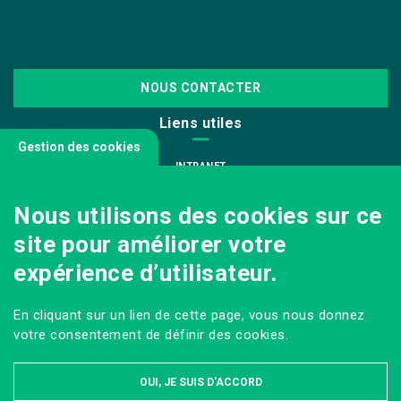
NOUS CONTACTER
Liens utiles
Gestion des cookies
INTRANET
NOUS REJOINDRE
Nous utilisons des cookies sur ce
INFODOC
site pour améliorer votre
PÔLE IMAGE
expérience d’utilisateur.
PRESSE
VENIR AU CAMPUS AGRO PARIS-SACLAY
En cliquant sur un lien de cette page, vous nous donnez
Sur les réseaux
votre consentement de définir des cookies.
OUI, JE SUIS D'ACCORD